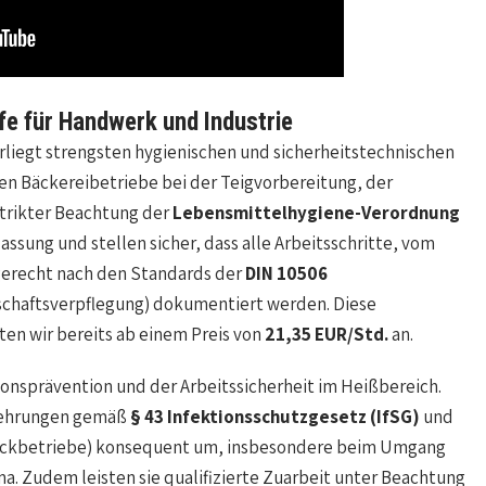
lfe für Handwerk und Industrie
liegt strengsten hygienischen und sicherheitstechnischen
en Bäckereibetriebe bei der Teigvorbereitung, der
trikter Beachtung der
Lebensmittelhygiene-Verordnung
assung und stellen sicher, dass alle Arbeitsschritte, vom
hgerecht nach den Standards der
DIN 10506
chaftsverpflegung) dokumentiert werden. Diese
ten wir bereits ab einem Preis von
21,35 EUR/Std.
an.
ionsprävention und der Arbeitssicherheit im Heißbereich.
elehrungen gemäß
§ 43 Infektionsschutzgesetz (IfSG)
und
ckbetriebe) konsequent um, insbesondere beim Umgang
. Zudem leisten sie qualifizierte Zuarbeit unter Beachtung