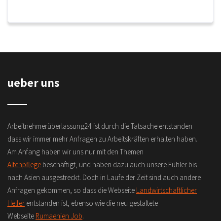
ueber uns
Arbeitnehmerüberlassung24 ist durch die Tatsache entstanden
dass wir immer mehr Anfragen zu Arbeitskräften erhalten haben.
Am Anfang haben wir uns nur mit den Themen
Altenpflege
beschäftigt, und haben dazu auch unsere Fühler bis
nach Asien ausgestreckt. Doch in Laufe der Zeit sind auch andere
Anfragen gekommen, so dass die Webseite
Landwirtschaftlicher
Helfer
entstanden ist, ebenso wie die neu gestaltete
Webseite
Rumaenien Job
.