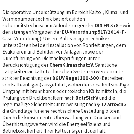
Die operative Unterstützung im Bereich Kälte-, Klima- und
Wärmepumpentechnik basiert auf den
sicherheitstechnischen Anforderungen der
DIN EN 378
sowie
den strengen Vorgaben der
EU-Verordnung 517/2014
(F-
Gase-Verordnung). Unsere Kälteanlagentechniker
unterstützen bei der Installation von Rohrleitungen, dem
Evakuieren und Befüllen von Anlagen sowie der
Durchführung von Dichtheitsprüfungen unter
Berücksichtigung der
ChemKlimaschutzV
. Sämtliche
Tätigkeiten an kältetechnischen Systemen werden unter
strikter Beachtung der
DGUV Regel 100-500
(Betreiben
von Kälteanlagen) ausgeführt, wobei der vorschriftsmäßige
Umgang mit brennbaren oder toxischen Kältemitteln, die
Prüfung von Druckbehältern nach
BetrSichV
und die
regelmäßige Sicherheitsunterweisung nach
§ 12 ArbSchG
die Grundlage für eine rechtssichere Gestellung bilden.
Durch die konsequente Überwachung von Drücken und
Überhitzungswerten wird die Energieeffizienz und
Betriebssicherheit Ihrer Kälteanlagen dauerhaft