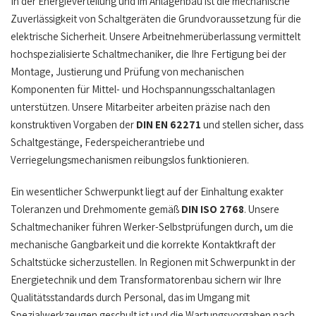
In der Energieverteilung und im Anlagenbau ist die mechanische
Zuverlässigkeit von Schaltgeräten die Grundvoraussetzung für die
elektrische Sicherheit. Unsere Arbeitnehmerüberlassung vermittelt
hochspezialisierte Schaltmechaniker, die Ihre Fertigung bei der
Montage, Justierung und Prüfung von mechanischen
Komponenten für Mittel- und Hochspannungsschaltanlagen
unterstützen. Unsere Mitarbeiter arbeiten präzise nach den
konstruktiven Vorgaben der
DIN EN 62271
und stellen sicher, dass
Schaltgestänge, Federspeicherantriebe und
Verriegelungsmechanismen reibungslos funktionieren.
Ein wesentlicher Schwerpunkt liegt auf der Einhaltung exakter
Toleranzen und Drehmomente gemäß
DIN ISO 2768
. Unsere
Schaltmechaniker führen Werker-Selbstprüfungen durch, um die
mechanische Gangbarkeit und die korrekte Kontaktkraft der
Schaltstücke sicherzustellen. In Regionen mit Schwerpunkt in der
Energietechnik und dem Transformatorenbau sichern wir Ihre
Qualitätsstandards durch Personal, das im Umgang mit
Spezialwerkzeugen geschult ist und die Wartungsvorgaben nach