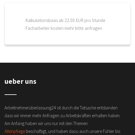
Kalkulationsbasis ab 22.50 EUR pro Stunde
Facharbeiter kosten mehr bitte anfragen
ueber uns
Arbeitnehmerüberlassung24 ist durch die Tatsache entstanden
dass wir immer mehr Anfragen zu Arbeitskräften erhalten haben.
Am Anfang haben wir uns nur mit den Themen
Altenpflege
beschäftigt, und haben dazu auch unsere Fühler bis