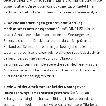
Jede Verbindung wird nach dem Anzug farblich markiert und im QS-
Bogen quittiert. Diese lückenlose Dokumentation bietet Ihnen
Rechtssicherheit im Falle von Revisionen oder Schadensanalysen.
4. Welche Anforderungen gelten für die Wartung
mechanischer Antriebssysteme?
Gemäß DIN 31051 führen
unsere Schaltmechaniker Inspektionen und Wartungen an
Federspeicher- und Druckluftantrieben durch. Sie prüfen den
Zustand von Schmierstoffen, reinigen bewegliche Teile und
tauschen verschlissene Lager oder Dichtungen aus. Dabei achten
sie besonders auf die Vermeidung von Abrieb und
Verunreinigungen in sensiblen Bereichen der Mechanik, was die
Ausfallwahrscheinlichkeit der Anlage im Ernstfall (z. B. bei einer
Kurzschlussabschaltung) minimiert.
5. Wie wird der Arbeitsschutz bei der Montage von
Hochspannungskomponenten gewahrt?
Die Arbeit an
Schaltgeräten birgt mechanische Risiken, insbesondere durch
vorgespannte Federn oder schwere Bauteile. Unsere Mitarbeiter