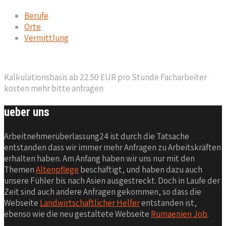
Berufe
Orte
Vermittlung
Kalkulationsbasis ab 22.50 EUR pro Stunde Facharbeiter
kosten mehr bitte anfragen
ueber uns
Arbeitnehmerüberlassung24 ist durch die Tatsache
entstanden dass wir immer mehr Anfragen zu Arbeitskräften
erhalten haben. Am Anfang haben wir uns nur mit den
Themen
Altenpflege
beschäftigt, und haben dazu auch
unsere Fühler bis nach Asien ausgestreckt. Doch in Laufe der
Zeit sind auch andere Anfragen gekommen, so dass die
Webseite
Landwirtschaftlicher Helfer
entstanden ist,
ebenso wie die neu gestaltete Webseite
Rumaenien Job
.