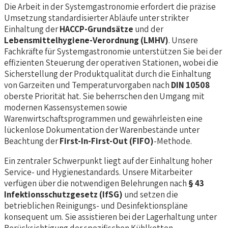
Die Arbeit in der Systemgastronomie erfordert die präzise
Umsetzung standardisierter Abläufe unter strikter
Einhaltung der
HACCP-Grundsätze
und der
Lebensmittelhygiene-Verordnung (LMHV)
. Unsere
Fachkräfte für Systemgastronomie unterstützen Sie bei der
effizienten Steuerung der operativen Stationen, wobei die
Sicherstellung der Produktqualität durch die Einhaltung
von Garzeiten und Temperaturvorgaben nach
DIN 10508
oberste Priorität hat. Sie beherrschen den Umgang mit
modernen Kassensystemen sowie
Warenwirtschaftsprogrammen und gewährleisten eine
lückenlose Dokumentation der Warenbestände unter
Beachtung der
First-In-First-Out (FIFO)
-Methode.
Ein zentraler Schwerpunkt liegt auf der Einhaltung hoher
Service- und Hygienestandards. Unsere Mitarbeiter
verfügen über die notwendigen Belehrungen nach
§ 43
Infektionsschutzgesetz (IfSG)
und setzen die
betrieblichen Reinigungs- und Desinfektionspläne
konsequent um. Sie assistieren bei der Lagerhaltung unter
Berücksichtigung der spezifischen Kühlketten-