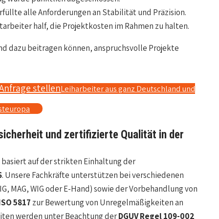
rfüllte alle Anforderungen an Stabilität und Präzision.
itarbeiter half, die Projektkosten im Rahmen zu halten.
end dazu beitragen können, anspruchsvolle Projekte
Anfrage stellen
Leiharbeiter aus ganz Deutschland und
steuropa
cherheit und zertifizierte Qualität in der
asiert auf der strikten Einhaltung der
6
. Unsere Fachkräfte unterstützen bei verschiedenen
MIG, MAG, WIG oder E-Hand) sowie der Vorbehandlung von
 ISO 5817
zur Bewertung von Unregelmäßigkeiten an
iten werden unter Beachtung der
DGUV Regel 109-002