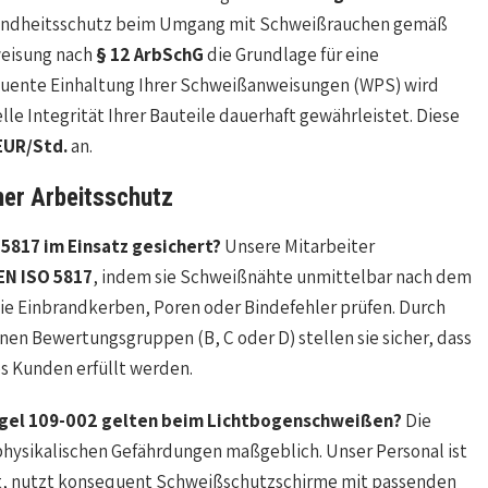
esundheitsschutz beim Umgang mit Schweißrauchen gemäß
weisung nach
§ 12 ArbSchG
die Grundlage für eine
equente Einhaltung Ihrer Schweißanweisungen (WPS) wird
le Integrität Ihrer Bauteile dauerhaft gewährleistet. Diese
EUR/Std.
an.
er Arbeitsschutz
 5817 im Einsatz gesichert?
Unsere Mitarbeiter
EN ISO 5817
, indem sie Schweißnähte unmittelbar nach dem
ie Einbrandkerben, Poren oder Bindefehler prüfen. Durch
nen Bewertungsgruppen (B, C oder D) stellen sie sicher, dass
s Kunden erfüllt werden.
gel 109-002 gelten beim Lichtbogenschweißen?
Die
 physikalischen Gefährdungen maßgeblich. Unser Personal ist
t, nutzt konsequent Schweißschutzschirme mit passenden