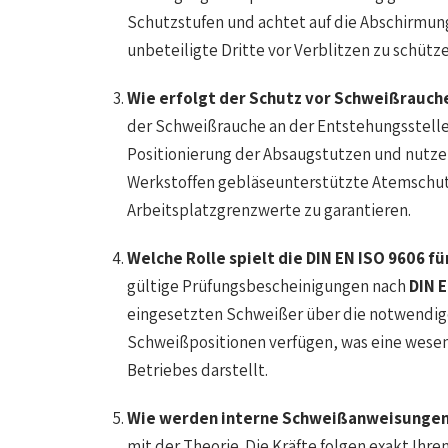
Schutzstufen und achtet auf die Abschirmu
unbeteiligte Dritte vor Verblitzen zu schütze
Wie erfolgt der Schutz vor Schweißrauc
der Schweißrauche an der Entstehungsstelle 
Positionierung der Absaugstutzen und nutze
Werkstoffen gebläseunterstützte Atemschut
Arbeitsplatzgrenzwerte zu garantieren.
Welche Rolle spielt die DIN EN ISO 9606 fü
gültige Prüfungsbescheinigungen nach
DIN 
eingesetzten Schweißer über die notwendige
Schweißpositionen verfügen, was eine wesent
Betriebes darstellt.
Wie werden interne Schweißanweisungen (
mit der Theorie. Die Kräfte folgen exakt Ihre