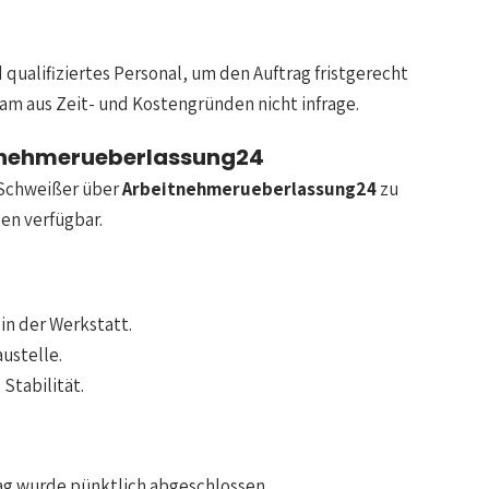
ualifiziertes Personal, um den Auftrag fristgerecht
am aus Zeit- und Kostengründen nicht infrage.
eitnehmerueberlassung24
 Schweißer über
Arbeitnehmerueberlassung24
zu
gen verfügbar.
in der Werkstatt.
ustelle.
Stabilität.
ag wurde pünktlich abgeschlossen.