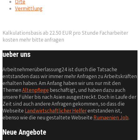
Orte
Vermittlung
Kalkulationsbasis ab 22.50 EUR pro Stunde Facharbeiter
kosten mehr bitte anfragen
ueber uns
Arbeitnehmerüberlassung24 ist durch die Tatsache
entstanden dass wir immer mehr Anfragen zu Arbeitskräften
erhalten haben. Am Anfang haben wir uns nur mit den
Themen
Altenpflege
beschäftigt, und haben dazu auch
unsere Fühler bis nach Asien ausgestreckt. Doch in Laufe der
Zeit sind auch andere Anfragen gekommen, so dass die
Webseite
Landwirtschaftlicher Helfer
entstanden ist,
ebenso wie die neu gestaltete Webseite
Rumaenien Job
.
Neue Angebote