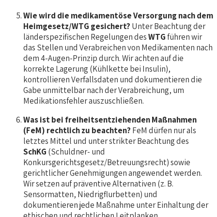
Wie wird die medikamentöse Versorgung nach dem
Heimgesetz/WTG gesichert?
Unter Beachtung der
länderspezifischen Regelungen des
WTG
führen wir
das Stellen und Verabreichen von Medikamenten nach
dem 4-Augen-Prinzip durch. Wir achten auf die
korrekte Lagerung (Kühlkette bei Insulin),
kontrollieren Verfallsdaten und dokumentieren die
Gabe unmittelbar nach der Verabreichung, um
Medikationsfehler auszuschließen.
Was ist bei freiheitsentziehenden Maßnahmen
(FeM) rechtlich zu beachten?
FeM dürfen nur als
letztes Mittel und unter strikter Beachtung des
SchKG
(Schuldner- und
Konkursgerichtsgesetz/Betreuungsrecht) sowie
gerichtlicher Genehmigungen angewendet werden.
Wir setzen auf präventive Alternativen (z. B.
Sensormatten, Niedrigflurbetten) und
dokumentieren jede Maßnahme unter Einhaltung der
ethischen und rechtlichen Leitplanken.