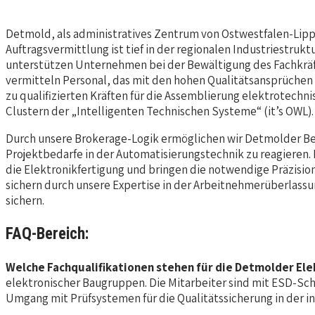
Detmold, als administratives Zentrum von Ostwestfalen-Lippe
Auftragsvermittlung ist tief in der regionalen Industriestru
unterstützen Unternehmen bei der Bewältigung des Fachkräftem
vermitteln Personal, das mit den hohen Qualitätsansprüchen d
zu qualifizierten Kräften für die Assemblierung elektrotech
Clustern der „Intelligenten Technischen Systeme“ (it’s OWL).
Durch unsere Brokerage-Logik ermöglichen wir Detmolder Bet
Projektbedarfe in der Automatisierungstechnik zu reagieren
die Elektronikfertigung und bringen die notwendige Präzisio
sichern durch unsere Expertise in der Arbeitnehmerüberlassu
sichern.
FAQ-Bereich:
Welche Fachqualifikationen stehen für die Detmolder El
elektronischer Baugruppen. Die Mitarbeiter sind mit ESD-Sc
Umgang mit Prüfsystemen für die Qualitätssicherung in der in