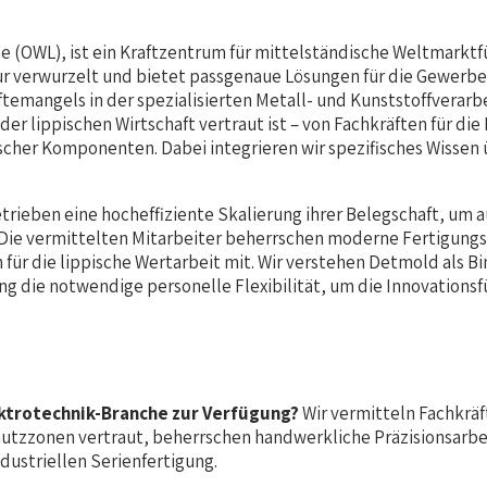
 (OWL), ist ein Kraftzentrum für mittelständische Weltmarktf
ktur verwurzelt und bietet passgenaue Lösungen für die Gewerb
angels in der spezialisierten Metall- und Kunststoffverarbeit
er lippischen Wirtschaft vertraut ist – von Fachkräften für d
nischer Komponenten. Dabei integrieren wir spezifisches Wisse
rieben eine hocheffiziente Skalierung ihrer Belegschaft, um 
. Die vermittelten Mitarbeiter beherrschen moderne Fertigung
n für die lippische Wertarbeit mit. Wir verstehen Detmold als
ng die notwendige personelle Flexibilität, um die Innovations
ektrotechnik-Branche zur Verfügung?
Wir vermitteln Fachkräf
hutzzonen vertraut, beherrschen handwerkliche Präzisionsarbe
dustriellen Serienfertigung.