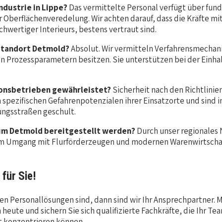
ndustrie in Lippe?
Das vermittelte Personal verfügt über fund
berflächenveredelung. Wir achten darauf, dass die Kräfte mi
wertiger Interieurs, bestens vertraut sind.
 Standort Detmold?
Absolut. Wir vermitteln Verfahrensmechani
n Prozessparametern besitzen. Sie unterstützen bei der Einh
tionsbetrieben gewährleistet?
Sicherheit nach den Richtlinie
spezifischen Gefahrenpotenzialen ihrer Einsatzorte und sind
ungsstraßen geschult.
Raum Detmold bereitgestellt werden?
Durch unser regionales N
er im Umgang mit Flurförderzeugen und modernen Warenwirtsch
 für Sie!
n Personallösungen sind, dann sind wir Ihr Ansprechpartner. Mit
heute und sichern Sie sich qualifizierte Fachkräfte, die Ihr Tea
ft konzentrieren können.