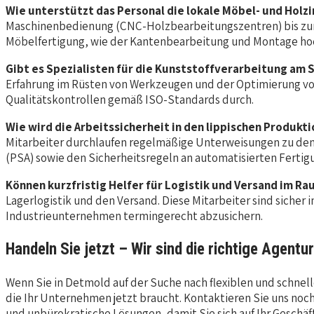
Wie unterstützt das Personal die lokale Möbel- und Holzi
Maschinenbedienung (CNC-Holzbearbeitungszentren) bis zur O
Möbelfertigung, wie der Kantenbearbeitung und Montage hoch
Gibt es Spezialisten für die Kunststoffverarbeitung am
Erfahrung im Rüsten von Werkzeugen und der Optimierung vo
Qualitätskontrollen gemäß ISO-Standards durch.
Wie wird die Arbeitssicherheit in den lippischen Produk
Mitarbeiter durchlaufen regelmäßige Unterweisungen zu den 
(PSA) sowie den Sicherheitsregeln an automatisierten Fertig
Können kurzfristig Helfer für Logistik und Versand im 
Lagerlogistik und den Versand. Diese Mitarbeiter sind sich
Industrieunternehmen termingerecht abzusichern.
Handeln Sie jetzt – Wir sind die richtige Agentur
Wenn Sie in Detmold auf der Suche nach flexiblen und schnelle
die Ihr Unternehmen jetzt braucht. Kontaktieren Sie uns noch 
und unbürokratische Lösungen, damit Sie sich auf Ihr Geschä