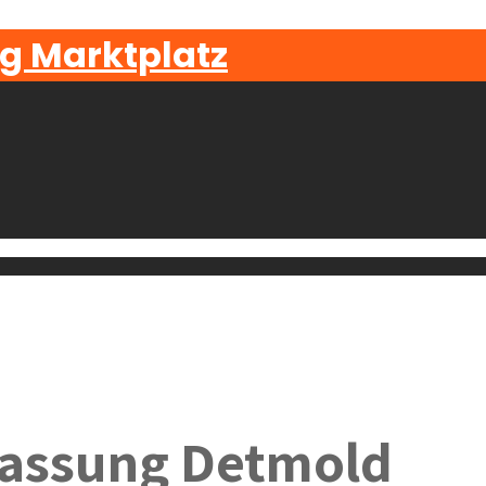
g Marktplatz
assung Detmold