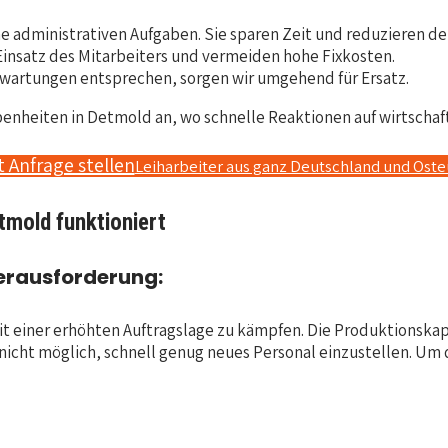
 administrativen Aufgaben. Sie sparen Zeit und reduzieren d
 Einsatz des Mitarbeiters und vermeiden hohe Fixkosten.
Erwartungen entsprechen, sorgen wir umgehend für Ersatz.
enheiten in Detmold an, wo schnelle Reaktionen auf wirtschaft
t Anfrage stellen
Leiharbeiter aus ganz Deutschland und Ost
tmold funktioniert
erausforderung:
einer erhöhten Auftragslage zu kämpfen. Die Produktionskapaz
icht möglich, schnell genug neues Personal einzustellen. Um d