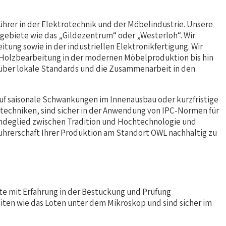
ührer in der Elektrotechnik und der Möbelindustrie. Unsere
egebiete wie das „Gildezentrum“ oder „Westerloh“. Wir
ung sowie in der industriellen Elektronikfertigung. Wir
ie Holzbearbeitung in der modernen Möbelproduktion bis hin
n über lokale Standards und die Zusammenarbeit in den
auf saisonale Schwankungen im Innenausbau oder kurzfristige
stechniken, sind sicher in der Anwendung von IPC-Normen für
 Bindeglied zwischen Tradition und Hochtechnologie und
führerschaft Ihrer Produktion am Standort OWL nachhaltig zu
te mit Erfahrung in der Bestückung und Prüfung
iten wie das Löten unter dem Mikroskop und sind sicher im