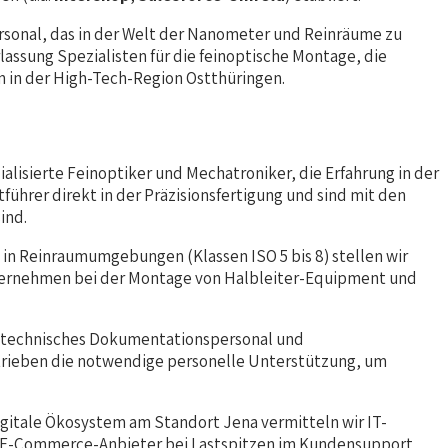
ersonal, das in der Welt der Nanometer und Reinräume zu
assung Spezialisten für die feinoptische Montage, die
n in der High-Tech-Region Ostthüringen.
ialisierte Feinoptiker und Mechatroniker, die Erfahrung in der
rer direkt in der Präzisionsfertigung und sind mit den
ind.
 in Reinraumumgebungen (Klassen ISO 5 bis 8) stellen wir
Unternehmen bei der Montage von Halbleiter-Equipment und
n technisches Dokumentationspersonal und
etrieben die notwendige personelle Unterstützung, um
digitale Ökosystem am Standort Jena vermitteln wir IT-
d E-Commerce-Anbieter bei Lastspitzen im Kundensupport