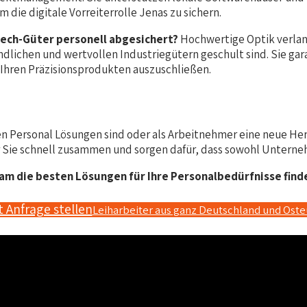
die digitale Vorreiterrolle Jenas zu sichern.
-Tech-Güter personell abgesichert?
Hochwertige Optik verlangt
indlichen und wertvollen Industriegütern geschult sind. Sie g
Ihren Präzisionsprodukten auszuschließen.
n Personal Lösungen sind oder als Arbeitnehmer eine neue Hera
 Sie schnell zusammen und sorgen dafür, dass sowohl Unterneh
m die besten Lösungen für Ihre Personalbedürfnisse finden
t Anfrage stellen
Leiharbeiter aus ganz Deutschland und Ost