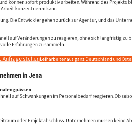
und können sofort produktiv arbeiten. Während des Projekts bl
 Arbeit konzentrieren kann.
ung. Die Entwickler gehen zurück zur Agentur, und das Untern
ell auf Veränderungen zu reagieren, ohne sich langfristig zu bi
volle Erfahrungen zu sammeln.
t Anfrage stellen
Leiharbeiter aus ganz Deutschland und Ost
rnehmen in Jena
sonalengpässen
ll auf Schwankungen im Personalbedarf reagieren. Ob saisona
itraum oder Projektabschluss. Unternehmen müssen keine Abf