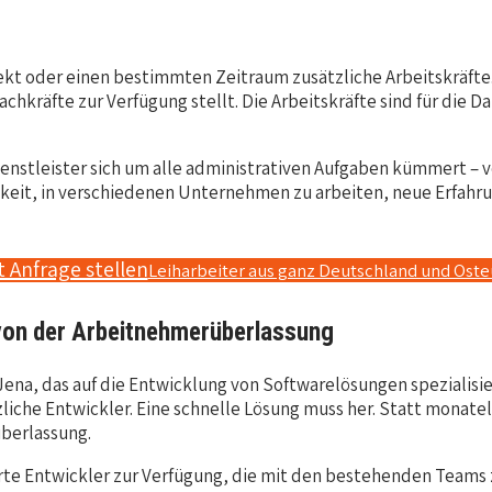
ojekt oder einen bestimmten Zeitraum zusätzliche Arbeitskräfte.
hkräfte zur Verfügung stellt. Die Arbeitskräfte sind für die D
nstleister sich um alle administrativen Aufgaben kümmert – v
eit, in verschiedenen Unternehmen zu arbeiten, neue Erfahru
t Anfrage stellen
Leiharbeiter aus ganz Deutschland und Ost
t von der Arbeitnehmerüberlassung
ena, das auf die Entwicklung von Softwarelösungen spezialisier
tzliche Entwickler. Eine schnelle Lösung muss her. Statt monat
berlassung.
zierte Entwickler zur Verfügung, die mit den bestehenden Team