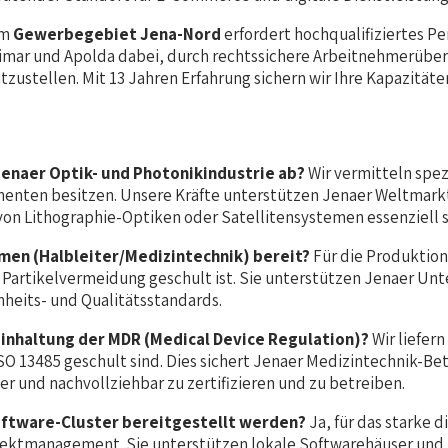
im
Gewerbegebiet Jena-Nord
erfordert hochqualifiziertes P
imar und Apolda dabei, durch rechtssichere Arbeitnehmerüberl
ustellen. Mit 13 Jahren Erfahrung sichern wir Ihre Kapazitäte
Jenaer Optik- und Photonikindustrie ab?
Wir vermitteln spez
en besitzen. Unsere Kräfte unterstützen Jenaer Weltmarktfüh
von Lithographie-Optiken oder Satellitensystemen essenziell s
men (Halbleiter/Medizintechnik) bereit?
Für die Produktion
er Partikelvermeidung geschult ist. Sie unterstützen Jenaer 
heits- und Qualitätsstandards.
Einhaltung der MDR (Medical Device Regulation)?
Wir liefer
SO 13485 geschult sind. Dies sichert Jenaer Medizintechnik-B
 und nachvollziehbar zu zertifizieren und zu betreiben.
oftware-Cluster bereitgestellt werden?
Ja, für das starke 
rojektmanagement. Sie unterstützen lokale Softwarehäuser un