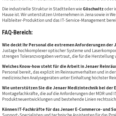
Die industrielle Struktur in Stadtteilen wie
Göschwitz
oder 
Hause ist. Wir unterstützen Unternehmen in Jena sowie in We
Halbleiter-Produktion und das IT-Service-Management bereitz
FAQ-Bereich:
Wie deckt Ihr Personal die extremen Anforderungen der 
Justage hochkomplexer optischer Systeme und Laserkomponent
strengen Toleranzvorgaben vertraut, die für die Herstellung 
Welches Know-how steht für die Arbeit in Jenaer Reinräu
Personal bereit, das explizit im Reinraumverhalten und in d
medizinischen Analysegeräten unter Einhaltung höchster Rein
Wie unterstützen Sie die Jenaer Medizintechnik bei der 
Montagefachkräfte, die auf die Anforderungen der MDR und I
Produktneuentwicklungen und bestehende Linien rechtssicher
Können IT-Fachkräfte für das Jenaer E-Commerce- und S
Support-Spezialisten und technische Assistenten für das P