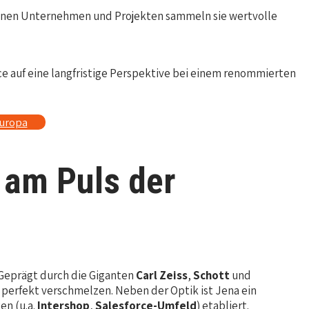
edenen Unternehmen und Projekten sammeln sie wertvolle
e auf eine langfristige Perspektive bei einem renommierten
europa
 am Puls der
 Geprägt durch die Giganten
Carl Zeiss
,
Schott
und
 perfekt verschmelzen. Neben der Optik ist Jena ein
en (u.a.
Intershop
,
Salesforce-Umfeld
) etabliert.