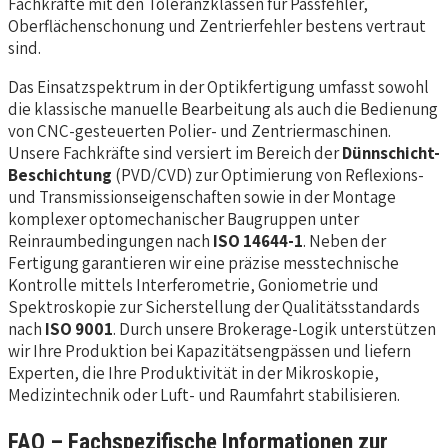
Fachkräfte mit den Toleranzklassen für Passfehler,
Oberflächenschonung und Zentrierfehler bestens vertraut
sind.
Das Einsatzspektrum in der Optikfertigung umfasst sowohl
die klassische manuelle Bearbeitung als auch die Bedienung
von CNC-gesteuerten Polier- und Zentriermaschinen.
Unsere Fachkräfte sind versiert im Bereich der
Dünnschicht-
Beschichtung
(PVD/CVD) zur Optimierung von Reflexions-
und Transmissionseigenschaften sowie in der Montage
komplexer optomechanischer Baugruppen unter
Reinraumbedingungen nach
ISO 14644-1
. Neben der
Fertigung garantieren wir eine präzise messtechnische
Kontrolle mittels Interferometrie, Goniometrie und
Spektroskopie zur Sicherstellung der Qualitätsstandards
nach
ISO 9001
. Durch unsere Brokerage-Logik unterstützen
wir Ihre Produktion bei Kapazitätsengpässen und liefern
Experten, die Ihre Produktivität in der Mikroskopie,
Medizintechnik oder Luft- und Raumfahrt stabilisieren.
FAQ – Fachspezifische Informationen zur