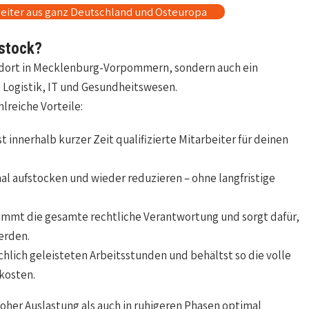
eiter aus ganz Deutschland und Osteuropa
stock?
tandort in Mecklenburg-Vorpommern, sondern auch ein
 Logistik, IT und Gesundheitswesen.
lreiche Vorteile:
 innerhalb kurzer Zeit qualifizierte Mitarbeiter für deinen
al aufstocken und wieder reduzieren – ohne langfristige
immt die gesamte rechtliche Verantwortung und sorgt dafür,
erden.
ächlich geleisteten Arbeitsstunden und behältst so die volle
kosten.
 hoher Auslastung als auch in ruhigeren Phasen optimal