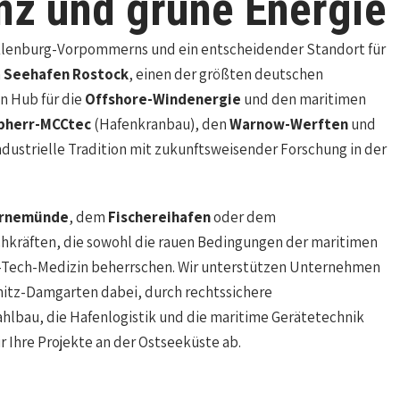
nz und grüne Energie
cklenburg-Vorpommerns und ein entscheidender Standort für
n
Seehafen Rostock
, einen der größten deutschen
n Hub für die
Offshore-Windenergie
und den maritimen
bherr-MCCtec
(Hafenkranbau), den
Warnow-Werften
und
dustrielle Tradition mit zukunftsweisender Forschung in der
rnemünde
, dem
Fischereihafen
oder dem
hkräften, die sowohl die rauen Bedingungen der maritimen
h-Tech-Medizin beherrschen. Wir unterstützen Unternehmen
nitz-Damgarten dabei, durch rechtssichere
hlbau, die Hafenlogistik und die maritime Gerätetechnik
ir Ihre Projekte an der Ostseeküste ab.