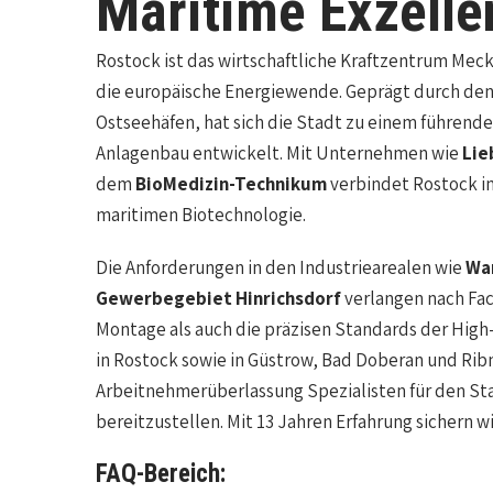
Maritime Exzelle
Rostock ist das wirtschaftliche Kraftzentrum Me
die europäische Energiewende. Geprägt durch de
Ostseehäfen, hat sich die Stadt zu einem führende
Anlagenbau entwickelt. Mit Unternehmen wie
Lie
dem
BioMedizin-Technikum
verbindet Rostock in
maritimen Biotechnologie.
Die Anforderungen in den Industriearealen wie
Wa
Gewerbegebiet Hinrichsdorf
verlangen nach Fac
Montage als auch die präzisen Standards der Hig
in Rostock sowie in Güstrow, Bad Doberan und Rib
Arbeitnehmerüberlassung Spezialisten für den Sta
bereitzustellen. Mit 13 Jahren Erfahrung sichern w
FAQ-Bereich: