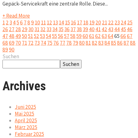
Gepäck-Servicekraft eine zentrale Rolle. Diese...
+ Read More
1
2
3
4
5
6
7
8
9
10
11
12
13
14
15
16
17
18
19
20
21
22
23
24
25
26
27
28
29
30
31
32
33
34
35
36
37
38
39
40
41
42
43
44
45
46
47
48
49
50
51
52
53
54
55
56
57
58
59
60
61
62
63
64
65
66
67
68
69
70
71
72
73
74
75
76
77
78
79
80
81
82
83
84
85
86
87
88
89
90
Suchen
Suchen
Archives
Juni 2025
Mai 2025
April 2025
März 2025
Februar 2025