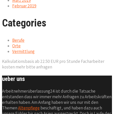
März 2019
Februar 2019
Categories
Berufe
Orte
Vermittlung
Kalkulationsbasis ab 22.50 EUR pro Stunde Facharbeiter
kosten mehr bitte anfragen
ueber uns
Arbeitnehmerüberlassung24 ist durch die Tatsache
entstanden dass wir immer mehr Anfragen zu Arbeitskräften
erhalten haben. Am Anfang haben wir uns nur mit den
Themen
Altenpflege
beschäftigt, und haben dazu auch
unsere Fühler bis nach Asien ausgestreckt. Doch in Laufe der