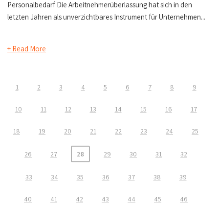
Personalbedarf Die Arbeitnehmerüberlassung hat sich in den
letzten Jahren als unverzichtbares Instrument für Unternehmen...
+ Read More
1
2
3
4
5
6
7
8
9
10
11
12
13
14
15
16
17
18
19
20
21
22
23
24
25
26
27
28
29
30
31
32
33
34
35
36
37
38
39
40
41
42
43
44
45
46