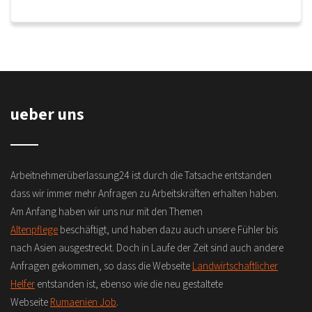
ueber uns
Arbeitnehmerüberlassung24 ist durch die Tatsache entstanden
dass wir immer mehr Anfragen zu Arbeitskräften erhalten haben.
Am Anfang haben wir uns nur mit den Themen
Altenpflege
beschäftigt, und haben dazu auch unsere Fühler bis
nach Asien ausgestreckt. Doch in Laufe der Zeit sind auch andere
Anfragen gekommen, so dass die Webseite
Landwirtschaftlicher
Helfer
entstanden ist, ebenso wie die neu gestaltete
Webseite
Rumaenien Job
.