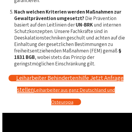
garantieren.
Nach welchen Kriterien werden Maßnahmen zur
Gewaltprävention umgesetzt?
Die Prävention
basiert auf den Leitlinien der
UN-BRK
und internen
Schutzkonzepten. Unsere Fachkräfte sind in
Deeskalationstechniken geschult und achten auf die
Einhaltung der gesetzlichen Bestimmungen zu
freiheitsentziehenden Maßnahmen (FEM) gemäß
§
1831 BGB
, wobei stets das Prinzip der
geringstmöglichen Einschränkung gilt.
Leiharbeiter Behindertenhilfe Jetzt Anfrage
stellen
Leiharbeiter aus ganz Deutschland und
Osteuropa