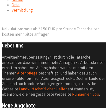
Orte
Vermittlung
Kalkulationsbasis ab 22.50 EUR pro Stunde Facharbeiter
kosten mehr bitte anfragen
ueber uns
Arbeitnehmerüberlassung24 ist durch die Tatsache
entstanden dass wir immer mehr Anfragen zu Arbeitskräften
erhalten haben. Am Anfang haben wir uns nur mit den
Themen
Altenpflege
beschäftigt, und haben dazu auch
unsere Fühler bis nach Asien ausgestreckt. Doch in Laufe der
Zeit sind auch andere Anfragen gekommen, so dass die
Webseite
Landwirtschaftlicher Helfer
entstanden ist,
ebenso wie die neu gestaltete Webseite
Rumaenien Job
.
Neue Angebote