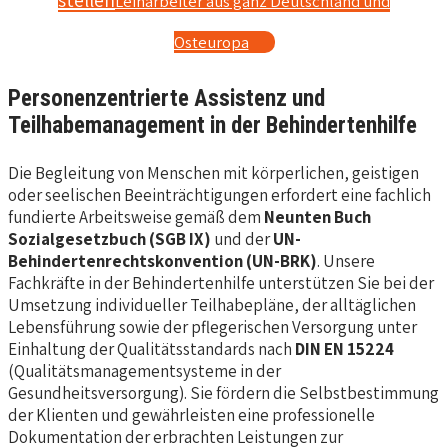
stellen
Leiharbeiter aus ganz Deutschland und
Osteuropa
Personenzentrierte Assistenz und
Teilhabemanagement in der Behindertenhilfe
Die Begleitung von Menschen mit körperlichen, geistigen
oder seelischen Beeinträchtigungen erfordert eine fachlich
fundierte Arbeitsweise gemäß dem
Neunten Buch
Sozialgesetzbuch (SGB IX)
und der
UN-
Behindertenrechtskonvention (UN-BRK)
. Unsere
Fachkräfte in der Behindertenhilfe unterstützen Sie bei der
Umsetzung individueller Teilhabepläne, der alltäglichen
Lebensführung sowie der pflegerischen Versorgung unter
Einhaltung der Qualitätsstandards nach
DIN EN 15224
(Qualitätsmanagementsysteme in der
Gesundheitsversorgung). Sie fördern die Selbstbestimmung
der Klienten und gewährleisten eine professionelle
Dokumentation der erbrachten Leistungen zur