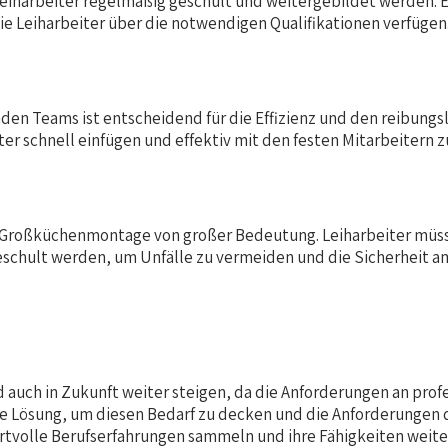
en Leiharbeiter regelmäßig geschult und weitergebildet werd
 die Leiharbeiter über die notwendigen Qualifikationen verfügen
enden Teams ist entscheidend für die Effizienz und den reibung
eiter schnell einfügen und effektiv mit den festen Mitarbeiter
er Großküchenmontage von großer Bedeutung. Leiharbeiter müs
chult werden, um Unfälle zu vermeiden und die Sicherheit am
 auch in Zukunft weiter steigen, da die Anforderungen an pro
nte Lösung, um diesen Bedarf zu decken und die Anforderungen 
wertvolle Berufserfahrungen sammeln und ihre Fähigkeiten weit