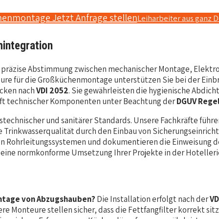
henmontage Jetzt Anfrage stellen
Leiharbeiter aus ganz 
integration
e präzise Abstimmung zwischen mechanischer Montage, Elektroi
re für die Großküchenmontage unterstützen Sie bei der Einb
ecken nach
VDI 2052
. Sie gewährleisten die hygienische Abdi
haft technischer Komponenten unter Beachtung der
DGUV Regel
itstechnischer und sanitärer Standards. Unsere Fachkräfte füh
die Trinkwasserqualität durch den Einbau von Sicherungseinri
n Rohrleitungssystemen und dokumentieren die Einweisung des 
r eine normkonforme Umsetzung Ihrer Projekte in der Hotelle
ontage von Abzugshauben?
Die Installation erfolgt nach der
VD
re Monteure stellen sicher, dass die Fettfangfilter korrekt 