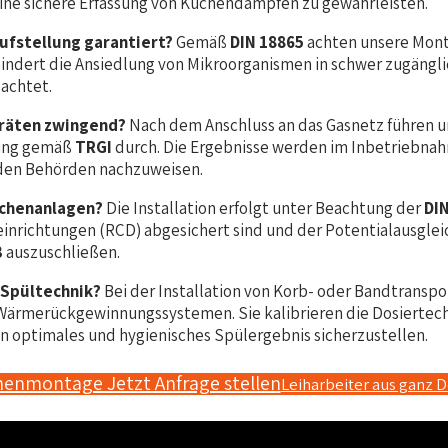
ine sichere Erfassung von Küchendämpfen zu gewährleisten.
aufstellung garantiert?
Gemäß
DIN 18865
achten unsere Monte
hindert die Ansiedlung von Mikroorganismen in schwer zugängli
achtet.
eräten zwingend?
Nach dem Anschluss an das Gasnetz führen un
rung gemäß
TRGI
durch. Die Ergebnisse werden im Inbetriebna
 den Behörden nachzuweisen.
üchenanlagen?
Die Installation erfolgt unter Beachtung der
DI
inrichtungen (RCD) abgesichert sind und der Potentialausgle
3
auszuschließen.
 Spültechnik?
Bei der Installation von Korb- oder Bandtransp
 Wärmerückgewinnungssystemen. Sie kalibrieren die Dosiertech
n optimales und hygienisches Spülergebnis sicherzustellen.
henmontage Jetzt Anfrage stellen
Leiharbeiter aus ganz 