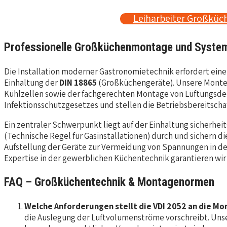
Leiharbeiter Großküc
Professionelle Großküchenmontage und System
Die Installation moderner Gastronomietechnik erfordert ein
Einhaltung der
DIN 18865
(Großküchengeräte). Unsere Monteu
Kühlzellen sowie der fachgerechten Montage von Lüftungsd
Infektionsschutzgesetzes und stellen die Betriebsbereitsc
Ein zentraler Schwerpunkt liegt auf der Einhaltung sicherhe
(Technische Regel für Gasinstallationen) durch und sichern 
Aufstellung der Geräte zur Vermeidung von Spannungen in de
Expertise in der gewerblichen Küchentechnik garantieren wi
FAQ – Großküchentechnik & Montagenormen
Welche Anforderungen stellt die VDI 2052 an die M
die Auslegung der Luftvolumenströme vorschreibt. Unse