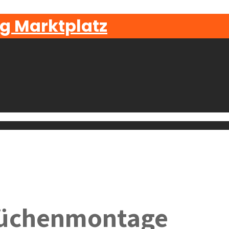
g Marktplatz
küchenmontage