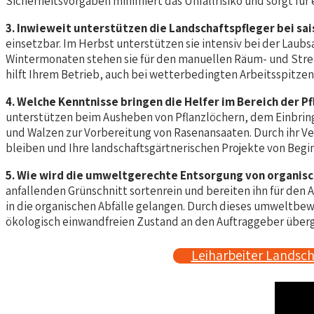
Sicherheitsvorgaben minimiert das Unfallrisiko und sorgt für 
3. Inwieweit unterstützen die Landschaftspfleger bei s
einsetzbar. Im Herbst unterstützen sie intensiv bei der Lau
Wintermonaten stehen sie für den manuellen Räum- und Streu
hilft Ihrem Betrieb, auch bei wetterbedingten Arbeitsspitzen
4. Welche Kenntnisse bringen die Helfer im Bereich der 
unterstützen beim Ausheben von Pflanzlöchern, dem Einbri
und Walzen zur Vorbereitung von Rasenansaaten. Durch ihr Ver
bleiben und Ihre landschaftsgärtnerischen Projekte von Begin
5. Wie wird die umweltgerechte Entsorgung von organisc
anfallenden Grünschnitt sortenrein und bereiten ihn für den 
in die organischen Abfälle gelangen. Durch dieses umweltbewu
ökologisch einwandfreien Zustand an den Auftraggeber übe
Leiharbeiter Landsch