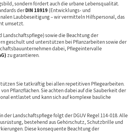
sbild, sondern fördert auch die urbane Lebensqualität.
tandards der
DIN 18919
(Entwicklungs- und
alen Laubbeseitigung – wir vermitteln Hilfspersonal, das
t umsetzt.
 Landschaftspflege) sowie die Beachtung der
 geschult und unterstützen bei Pflanzarbeiten sowie der
schaftsbauunternehmen dabei, Pflegeintervalle
hG)
zu garantieren.
ützen Sie tatkräftig bei allen repetitiven Pflegearbeiten.
on Pflanzflächen. Sie achten dabei auf die Sauberkeit der
sonal entlastet und kann sich auf komplexe bauliche
in der Landschaftspflege folgt der DGUV Regel 114-018. Alle
zausrüstung, bestehend aus Gehörschutz, Schutzbrille und
arkierungen. Diese konsequente Beachtung der