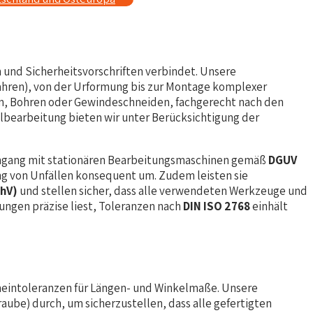
 und Sicherheitsvorschriften verbindet. Unsere
ahren), von der Urformung bis zur Montage komplexer
aten, Bohren oder Gewindeschneiden, fachgerecht nach den
lbearbeitung bieten wir unter Berücksichtigung der
 Umgang mit stationären Bearbeitungsmaschinen gemäß
DGUV
g von Unfällen konsequent um. Zudem leisten sie
chV)
und stellen sicher, dass alle verwendeten Werkzeuge und
nungen präzise liest, Toleranzen nach
DIN ISO 2768
einhält
meintoleranzen für Längen- und Winkelmaße. Unsere
be) durch, um sicherzustellen, dass alle gefertigten