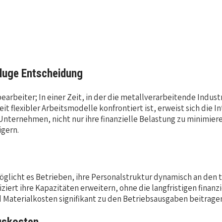
kluge Entscheidung
earbeiter; In einer Zeit, in der die metallverarbeitende Indu
flexibler Arbeitsmodelle konfrontiert ist, erweist sich die Int
Unternehmen, nicht nur ihre finanzielle Belastung zu minimier
igern.
öglicht es Betrieben, ihre Personalstruktur dynamisch an den 
t ihre Kapazitäten erweitern, ohne die langfristigen finanzi
nd Materialkosten signifikant zu den Betriebsausgaben beitrage