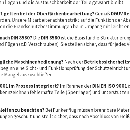
 liegen und die Austauschbarkeit der Teile gewahrt bleibt.
1 gelten bei der Oberflächenbearbeitung?
Gemäß
DGUV Re
en. Unsere Mitarbeiter achten strikt auf die Funktion der Ab
ten die Brandschutzbestimmungen beim Umgang mit leicht ent
 nach DIN 8580?
Die
DIN 8580
ist die Basis für die Strukturier
d Fügen (z.B. Verschrauben). Sie stellen sicher, dass für jedes
tägliche Maschinenbedienung?
Nach der
Betriebssicherheits
chtbeginn eine Sicht- und Funktionsprüfung der Schutzeinrich
he Mängel auszuschließen.
001 im Prozess integriert?
Im Rahmen der
DIN EN ISO 9001
i
, kennzeichnen fehlerhafte Teile (Sperrlager) und unterstützen
leifen zu beachten?
Bei Funkenflug müssen brennbare Materi
ungen geschult und stellt sicher, dass nach Abschluss von He