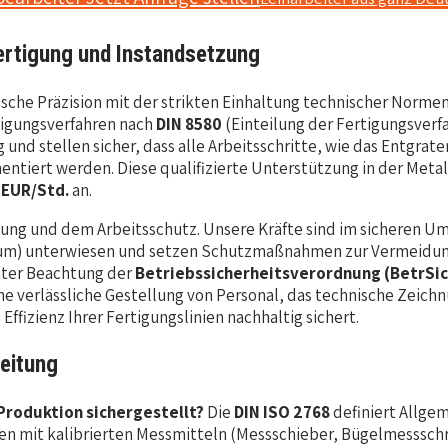
Fertigung und Instandsetzung
sche Präzision mit der strikten Einhaltung technischer Normen
tigungsverfahren nach
DIN 8580
(Einteilung der Fertigungsverf
 und stellen sicher, dass alle Arbeitsschritte, wie das Entgr
ntiert werden. Diese qualifizierte Unterstützung in der Metal
 EUR/Std.
an.
nung und dem Arbeitsschutz. Unsere Kräfte sind im sicheren
nium) unterwiesen und setzen Schutzmaßnahmen zur Vermeidun
unter Beachtung der
Betriebssicherheitsverordnung (BetrSi
ine verlässliche Gestellung von Personal, das technische Zeich
ffizienz Ihrer Fertigungslinien nachhaltig sichert.
beitung
 Produktion sichergestellt?
Die
DIN ISO 2768
definiert Allge
 mit kalibrierten Messmitteln (Messschieber, Bügelmessschrau