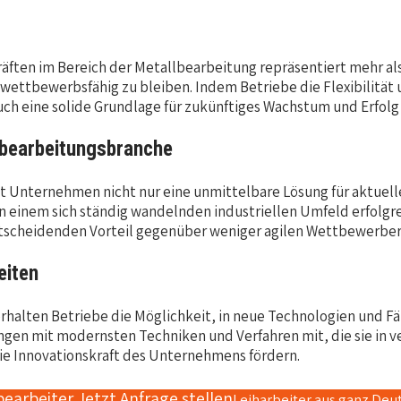
räften im Bereich der Metallbearbeitung repräsentiert mehr als 
d wettbewerbsfähig zu bleiben. Indem Betriebe die Flexibilität 
ch eine solide Grundlage für zukünftiges Wachstum und Erfolg 
lbearbeitungsbranche
tet Unternehmen nicht nur eine unmittelbare Lösung für aktuell
in einem sich ständig wandelnden industriellen Umfeld erfolgre
ntscheidenden Vorteil gegenüber weniger agilen Wettbewerber
eiten
erhalten Betriebe die Möglichkeit, in neue Technologien und Fäh
rungen mit modernsten Techniken und Verfahren mit, die sie 
ie Innovationskraft des Unternehmens fördern.
bearbeiter Jetzt Anfrage stellen
Leiharbeiter aus ganz Deu